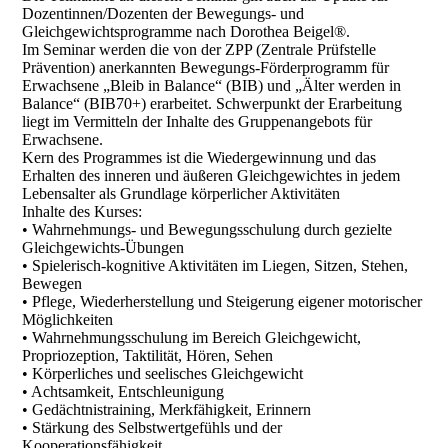
Dozentinnen/Dozenten der Bewegungs- und
Gleichgewichtsprogramme nach Dorothea Beigel®.
Im Seminar werden die von der ZPP (Zentrale Prüfstelle
Prävention) anerkannten Bewegungs-Förderprogramm für
Erwachsene „Bleib in Balance“ (BIB) und „Älter werden in
Balance“ (BIB70+) erarbeitet. Schwerpunkt der Erarbeitung
liegt im Vermitteln der Inhalte des Gruppenangebots für
Erwachsene.
Kern des Programmes ist die Wiedergewinnung und das
Erhalten des inneren und äußeren Gleichgewichtes in jedem
Lebensalter als Grundlage körperlicher Aktivitäten
Inhalte des Kurses:
• Wahrnehmungs- und Bewegungsschulung durch gezielte
Gleichgewichts-Übungen
• Spielerisch-kognitive Aktivitäten im Liegen, Sitzen, Stehen,
Bewegen
• Pflege, Wiederherstellung und Steigerung eigener motorischer
Möglichkeiten
• Wahrnehmungsschulung im Bereich Gleichgewicht,
Propriozeption, Taktilität, Hören, Sehen
• Körperliches und seelisches Gleichgewicht
• Achtsamkeit, Entschleunigung
• Gedächtnistraining, Merkfähigkeit, Erinnern
• Stärkung des Selbstwertgefühls und der
Kooperationsfähigkeit